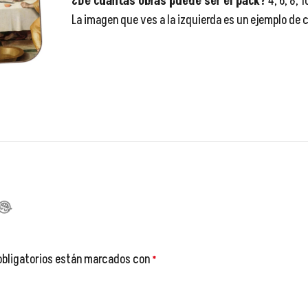
¿De cuantas obras puede ser el pack?
4, 6, 8, 
La imagen que ves a la izquierda es un ejemplo de
😂
obligatorios están marcados con
*