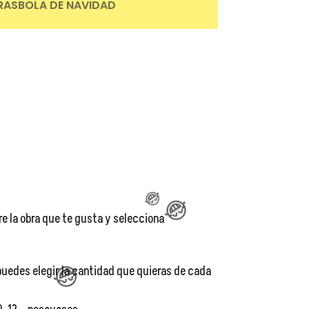
RAS
BOLA DE NAVIDAD
😂
re la obra que te gusta y selecciona
😂
uedes elegir la cantidad que quieras de cada