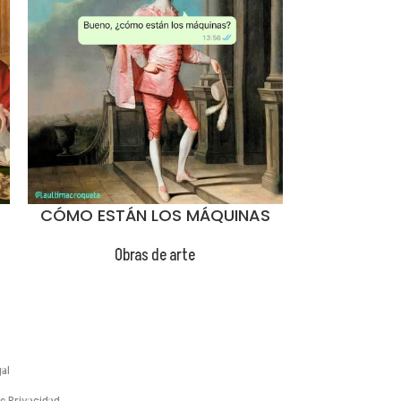
CÓMO ESTÁN LOS MÁQUINAS
CR
Obras de arte
Ob
😂
al
de Privacidad