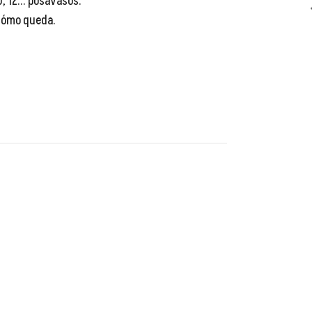
10, 12... posavasos.
 cómo queda.
😂
😂