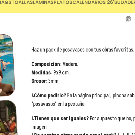
😂
BAGS
TOALLAS
LÁMINAS
PLATOS
CALENDARIOS 26'
SUDADE
😂
Haz un pack de posavasos con tus obras favoritas.
😂
😂
Composición
: Madera.
Medidas
: 9x9 cm.
Grosor
: 3mm
¿Cómo pedirlo?
En la página principal, pincha sob
"posavasos" en la pestaña.
¿Tienen que ser iguales?
Por supuesto que no, p
imagen.