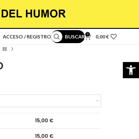
😂
0
ACCESO / REGISTRO
BUSCAR
0,00
€
Abrir b
O
15,00
€
15,00
€