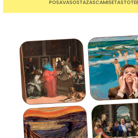
POSAVASOS
TAZAS
CAMISETAS
TOTE
😂
😂
😂