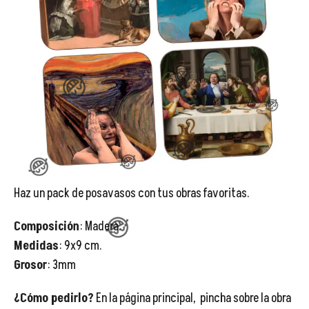
😂
😂
Haz un pack de posavasos con tus obras favoritas.
😂
Composición
: Madera.
😂
Medidas
: 9x9 cm.
Grosor
: 3mm
😂
¿Cómo pedirlo?
En la página principal, pincha sobre la obra