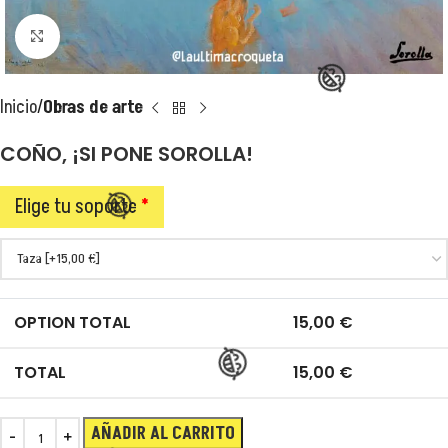
Clic para ampliar
Inicio
Obras de arte
COÑO, ¡SI PONE SOROLLA!
Elige tu soporte
*
😂
OPTION TOTAL
15,00
€
TOTAL
15,00
€
AÑADIR AL CARRITO