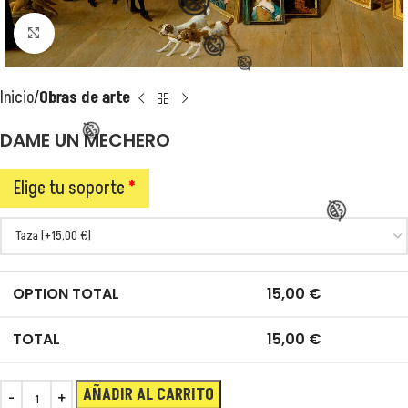
Clic para ampliar
Inicio
Obras de arte
DAME UN MECHERO
😂
Elige tu soporte
*
OPTION TOTAL
15,00
€
TOTAL
15,00
€
😂
AÑADIR AL CARRITO