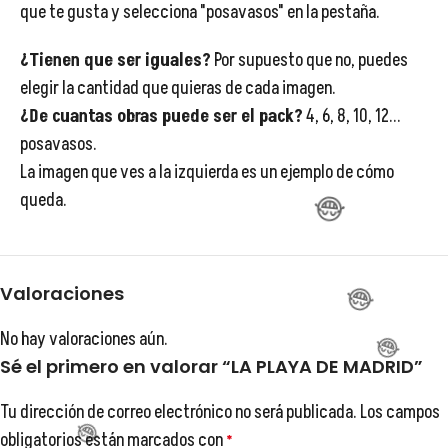
que te gusta y selecciona "posavasos" en la pestaña.
¿Tienen que ser iguales?
Por supuesto que no, puedes
😂
elegir la cantidad que quieras de cada imagen.
¿De cuantas obras puede ser el pack?
4, 6, 8, 10, 12...
posavasos.
😂
La imagen que ves a la izquierda es un ejemplo de cómo
😂
queda.
😂
Valoraciones
😂
No hay valoraciones aún.
Sé el primero en valorar “LA PLAYA DE MADRID”
Tu dirección de correo electrónico no será publicada.
Los campos
obligatorios están marcados con
*