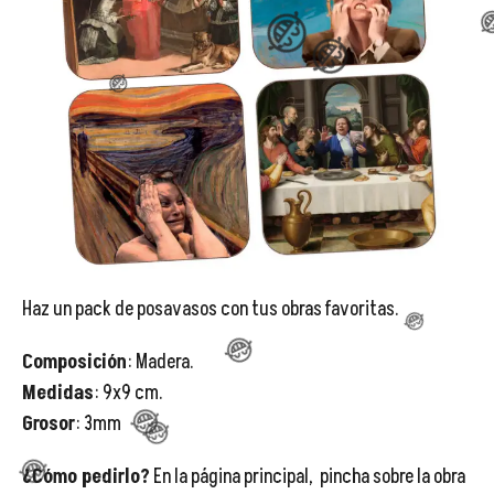
😂
😂

😂
😂
😂
Haz un pack de posavasos con tus obras favoritas.
Composición
: Madera.
Medidas
: 9x9 cm.
Grosor
: 3mm
¿Cómo pedirlo?
En la página principal, pincha sobre la obra