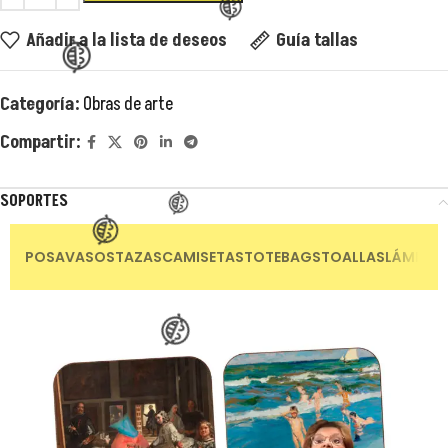
Añadir a la lista de deseos
Guía tallas
Categoría:
Obras de arte
Compartir:
😂
SOPORTES
😂
POSAVASOS
TAZAS
CAMISETAS
TOTEBAGS
TOALLAS
LÁMINAS
😂