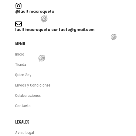
@laultimacroqueta

laultimacroqueta.contacto@gmail.com
😂
😂
MENU
Inicio
Tienda
Quien Soy
Envíos y Condiciones
😂
Colaboraciones
Contacto
LEGALES
Aviso Legal