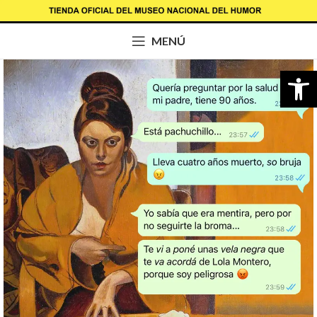
MENÚ
Abrir b