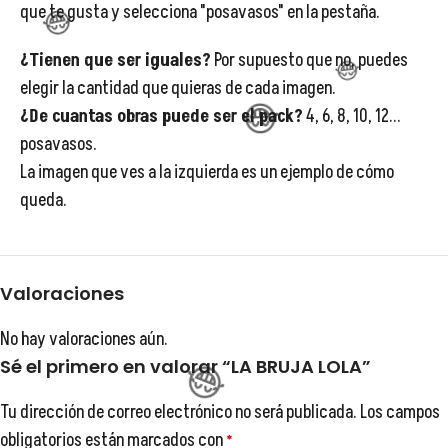
que te gusta y selecciona "posavasos" en la pestaña.
😂
¿Tienen que ser iguales?
Por supuesto que no, puedes
elegir la cantidad que quieras de cada imagen.
¿De cuantas obras puede ser el pack?
4, 6, 8, 10, 12...
posavasos.
La imagen que ves a la izquierda es un ejemplo de cómo
queda.
Valoraciones
No hay valoraciones aún.
😂
Sé el primero en valorar “LA BRUJA LOLA”
😂
😂
Tu dirección de correo electrónico no será publicada.
Los campos
obligatorios están marcados con
*