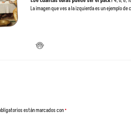
¿De cuantas obras puede ser el pack?
4, 6, 8, 
La imagen que ves a la izquierda es un ejemplo de

obligatorios están marcados con
*