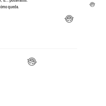
10, 12... posavasos.
 cómo queda.
😂