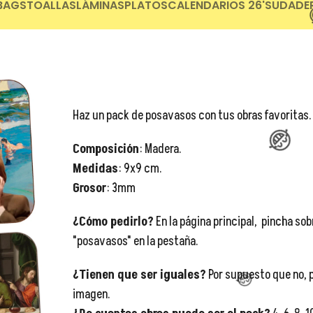
😂
BAGS
TOALLAS
LÁMINAS
PLATOS
CALENDARIOS 26'
SUDADE
😂
Haz un pack de posavasos con tus obras favoritas.
Composición
: Madera.
Medidas
: 9x9 cm.
Grosor
: 3mm
😂
¿Cómo pedirlo?
En la página principal, pincha sob
"posavasos" en la pestaña.
¿Tienen que ser iguales?
Por supuesto que no, p
😂
imagen.