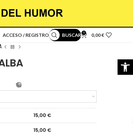
0
ACCESO / REGISTRO
BUSCAR
0,00
€
A
Abrir b
 ALBA
15,00
€
15,00
€