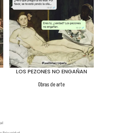
😂
LOS PEZONES NO ENGAÑAN
MA
Obras de arte
Ob
al
de Privacidad