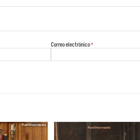
😂
Correo electrónico
*
😂
😂