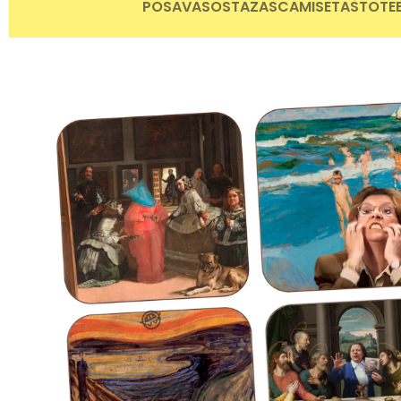
POSAVASOS
TAZAS
CAMISETAS
TOTE
😂
😂
😂