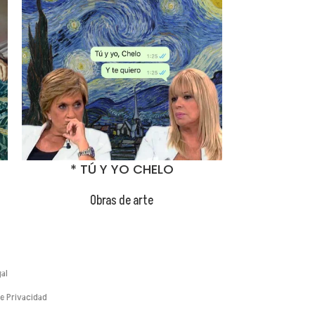
😂
* TÚ Y YO CHELO
EL CARIÑO 
Obras de arte
Ob
al
de Privacidad