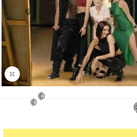
😂
😂
Clic para ampliar