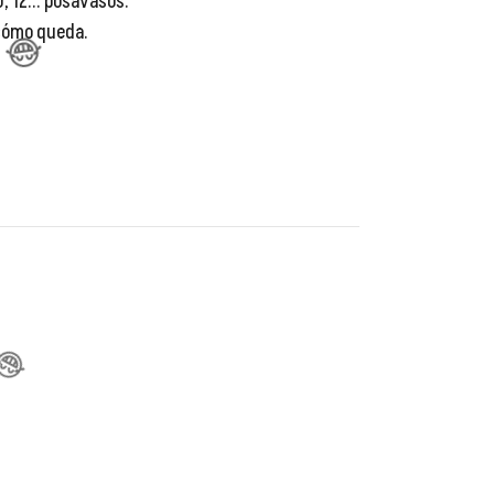
10, 12... posavasos.
 cómo queda.
😂
😂