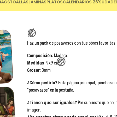
BAGS
TOALLAS
LÁMINAS
PLATOS
CALENDARIOS 26'
SUDADE
Haz un pack de posavasos con tus obras favoritas.
Composición
: Madera.
Medidas
: 9x9 cm.
Grosor
: 3mm
😂
¿Cómo pedirlo?
En la página principal, pincha sob
"posavasos" en la pestaña.
¿Tienen que ser iguales?
Por supuesto que no, p
imagen.
😂