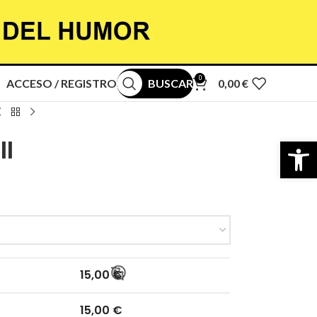
0
ACCESO / REGISTRO
BUSCAR
0,00
€
Abrir b
II
15,00
€
15,00
€