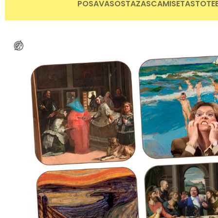
POSAVASOS
TAZAS
CAMISETAS
TOTE
😂
😂
😂