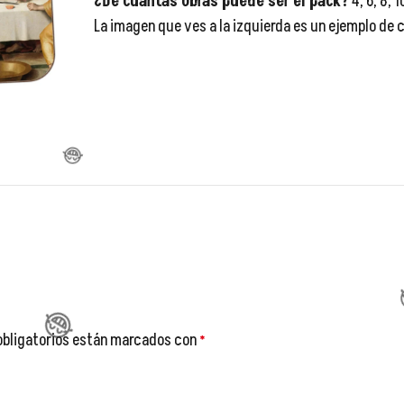
¿De cuantas obras puede ser el pack?
4, 6, 8, 
La imagen que ves a la izquierda es un ejemplo de
😂
😂
obligatorios están marcados con
*