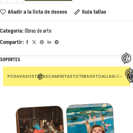
Añadir a la lista de deseos
Guía tallas
Categoría:
Obras de arte
Compartir:
SOPORTES
😂
😂
POSAVASOS
TAZAS
CAMISETAS
TOTEBAGS
TOALLAS
LÁMINAS
😂