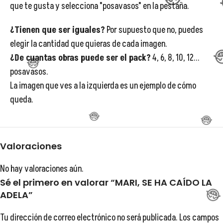

que te gusta y selecciona "posavasos" en la pestaña.
¿Tienen que ser iguales?
Por supuesto que no, puedes
elegir la cantidad que quieras de cada imagen.
¿De cuantas obras puede ser el pack?
4, 6, 8, 10, 12...
posavasos.
La imagen que ves a la izquierda es un ejemplo de cómo
queda.
Valoraciones
No hay valoraciones aún.
Sé el primero en valorar “MARI, SE HA CAÍDO LA
ADELA”
😂
Tu dirección de correo electrónico no será publicada.
Los campos