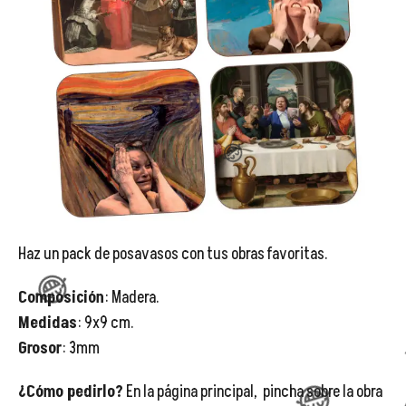
😂


Haz un pack de posavasos con tus obras favoritas.
Composición
: Madera.
Medidas
: 9x9 cm.
😂
Grosor
: 3mm
😂
¿Cómo pedirlo?
En la página principal, pincha sobre la obra