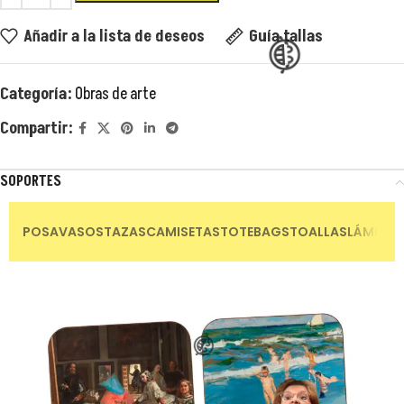
Añadir a la lista de deseos
Guía tallas
😂
Categoría:
Obras de arte
Compartir:
😂
SOPORTES
😂
POSAVASOS
TAZAS
CAMISETAS
TOTEBAGS
TOALLAS
LÁMINAS
😂
😂