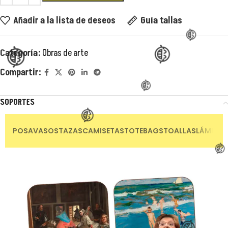
Añadir a la lista de deseos
Guía tallas
😂
Categoría:
Obras de arte
😂
😂
Compartir:
SOPORTES
POSAVASOS
TAZAS
CAMISETAS
TOTEBAGS
TOALLAS
LÁMINAS
😂