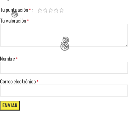
Tu puntuación
*
😂
Tu valoración
*
😂
Nombre
*
Correo electrónico
*
😂
😂