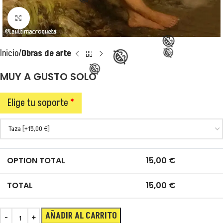
Clic para ampliar
Inicio
Obras de arte
MUY A GUSTO SOLO
Elige tu soporte
*
OPTION TOTAL
15,00
€
TOTAL
15,00
€
😂
AÑADIR AL CARRITO