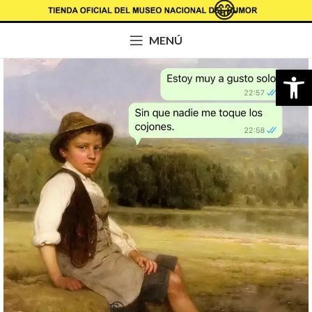
😂
MENÚ
Abrir b