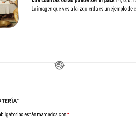
¿De cuantas obras puede ser el pack?
4, 6, 8, 
La imagen que ves a la izquierda es un ejemplo de
😂
😂
OTERÍA”
😂
obligatorios están marcados con
*
😂