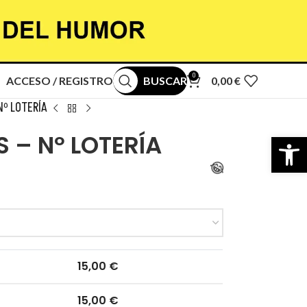
0
ACCESO / REGISTRO
BUSCAR
0,00
€
Nº LOTERÍA
Abrir b
S – Nº LOTERÍA
15,00
€
15,00
€