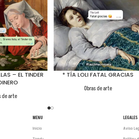
LAS – EL TINDER
* TÍA LOLI FATAL GRACIAS
DINERO
Obras de arte
 de arte
MENU
LEGALES
Inicio
Aviso Leg
Tienda
Política 