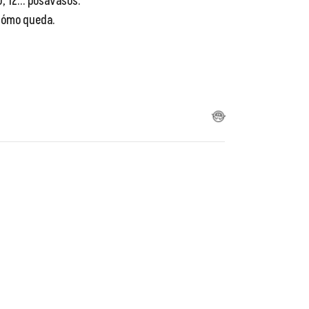
10, 12... posavasos.
 cómo queda.
😂
😂