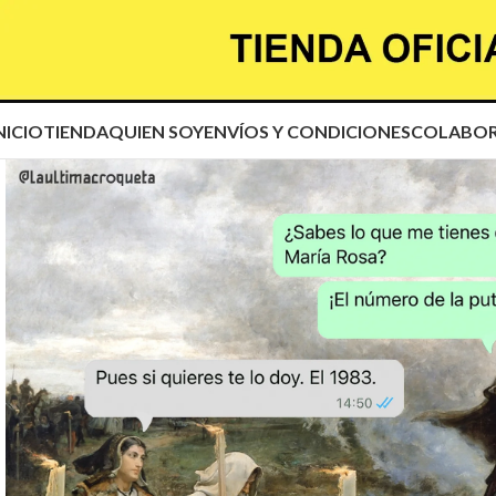
😂
😂
NICIO
TIENDA
QUIEN SOY
ENVÍOS Y CONDICIONES
COLABOR