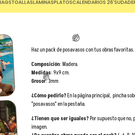
BAGS
TOALLAS
LÁMINAS
PLATOS
CALENDARIOS 26'
SUDADE
Haz un pack de posavasos con tus obras favoritas.
Composición
: Madera.
Medidas
: 9x9 cm.
Grosor
: 3mm
¿Cómo pedirlo?
En la página principal, pincha sob
"posavasos" en la pestaña.
¿Tienen que ser iguales?
Por supuesto que no, p
imagen.