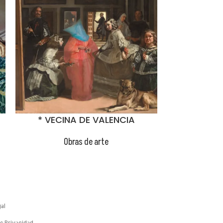
* VECINA DE VALENCIA
*T
Obras de arte
Ob
al
de Privacidad