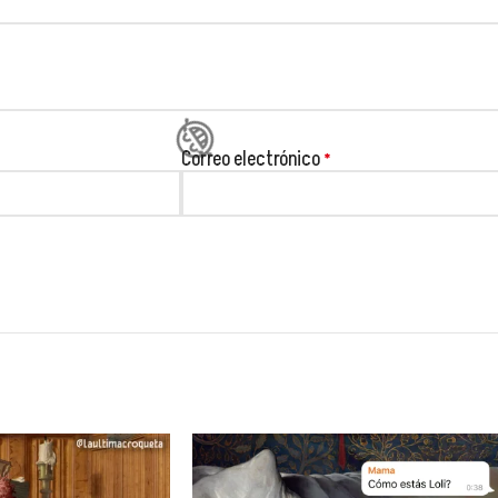
Correo electrónico
*
😂
😂