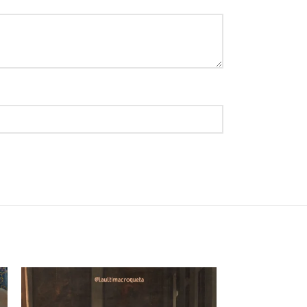
😂
😂
😂
😂
😂