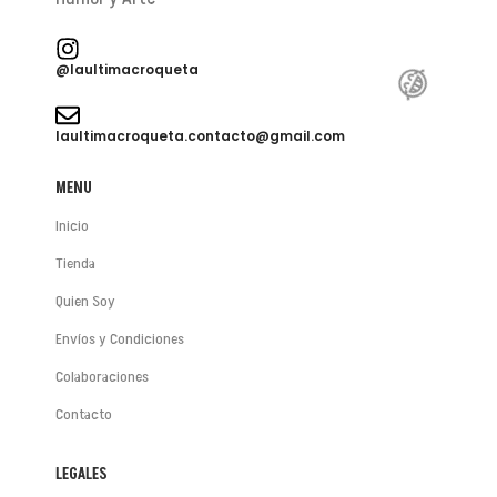
@laultimacroqueta
laultimacroqueta.contacto@gmail.com
MENU
Inicio
Tienda
Quien Soy
Envíos y Condiciones
Colaboraciones
Contacto
😂

LEGALES