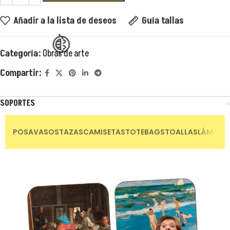
Añadir a la lista de deseos
Guía tallas
Categoría:
Obras de arte
😂
Compartir:
SOPORTES
POSAVASOS
TAZAS
CAMISETAS
TOTEBAGS
TOALLAS
LÁMINAS
😂
😂