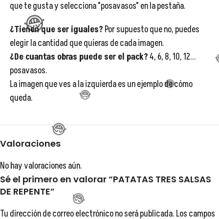
que te gusta y selecciona "posavasos" en la pestaña.
😂
¿Tienen que ser iguales?
Por supuesto que no, puedes
elegir la cantidad que quieras de cada imagen.
😂
¿De cuantas obras puede ser el pack?
4, 6, 8, 10, 12...
posavasos.
La imagen que ves a la izquierda es un ejemplo de cómo
queda.
😂
😂
😂
Valoraciones
No hay valoraciones aún.
Sé el primero en valorar “PATATAS TRES SALSAS
DE REPENTE”
Tu dirección de correo electrónico no será publicada.
Los campos