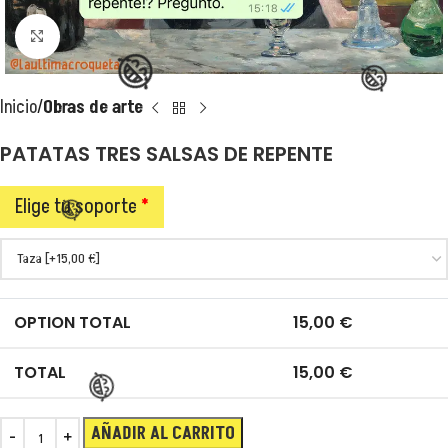
Clic para ampliar
Inicio
Obras de arte
PATATAS TRES SALSAS DE REPENTE
Elige tu soporte
*
😂
OPTION TOTAL
15,00
€
TOTAL
15,00
€
AÑADIR AL CARRITO