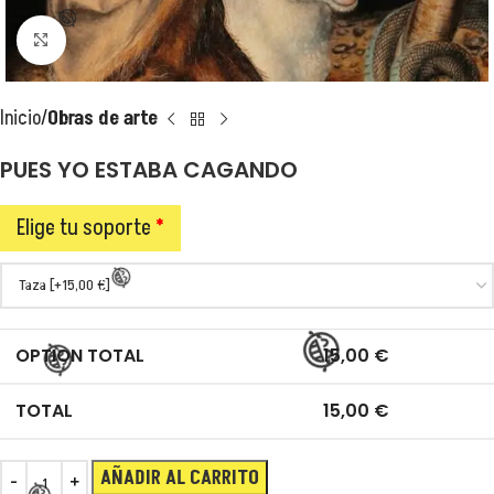
Clic para ampliar
Inicio
Obras de arte
PUES YO ESTABA CAGANDO
Elige tu soporte
*
OPTION TOTAL
15,00
€
😂
TOTAL
15,00
€
AÑADIR AL CARRITO