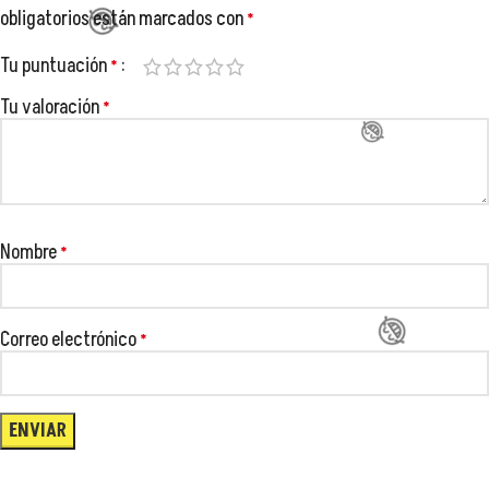
obligatorios están marcados con
*
😂
Tu puntuación
*
Tu valoración
*
😂
😂
😂
😂
😂
Nombre
*
😂
Correo electrónico
*