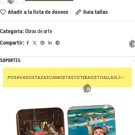
😂
Añadir a la lista de deseos
Guía tallas
Categoría:
Obras de arte
Compartir:
SOPORTES
😂
POSAVASOS
TAZAS
CAMISETAS
TOTEBAGS
TOALLAS
LÁMINAS